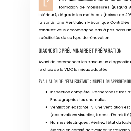
L’humidité excessive dans les salles de bain, particulièrement les anciennes, est un fléau. Elle engendre la
formation de moisissures (jusqu’à 8
Intérieur), dégrade les matériaux (baisse de 20
la santé. Une Ventilation Mécanique Contrôlée 
exhaustif vous accompagne pas à pas dans l’ins
spécificités de ce type de rénovation.
DIAGNOSTIC PRÉLIMINAIRE ET PRÉPARATION
Avant de commencer les travaux, un diagnostic min
le choix de la VMC la mieux adaptée.
ÉVALUATION DE L’ÉTAT EXISTANT : INSPECTION APPROFONDI
Inspection complète : Recherchez fuites d’e
Photographiez les anomalies.
Ventilation existante : Si une ventilation e
(observations visuelles, traces d’humidité)
Normes électriques : Vérifiez l’état du tabl
électricien certifié doit valider l’installati