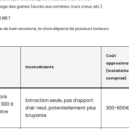
assage des gaines (accès aux combles, murs creux, etc.).
U VMI ?
le de bain ancienne, le choix dépend de plusieurs facteurs:
Coût
approximat
Inconvénients
(installati
comprise)
prix
Extraction seule, pas d’apport
 300 à
d’air neuf, potentiellement plus
300-600
ntre
bruyante.