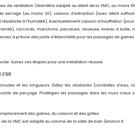
ines de ventilation (diamètre adapté au débit de la VMC, au moins 
de serrage (au moins 20), caisson d’extraction (avec débit suffisan
et résistante à l’humidité), éventuellement caisson d’insufflation (pou
mmandé), raccords, manchons, perceuse, visseuse, niveau à bulle, 
Pensez à prévoir des joints d’étanchéité pour les passages de gaines.
thode. Suivez ces étapes pour une installation réussie.
X D’AIR
coudes et les longueurs. Évitez les obstacles (conduites d’eau, c
s points de perçage. Privilégiez les passages dans les murs creux o
’emplacement des gaines, du caisson et des grilles.
t de la VMC est adapté au volume de la salle de bain (environ 6