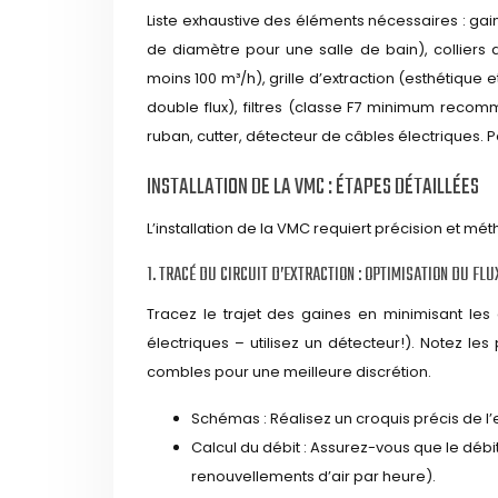
Liste exhaustive des éléments nécessaires : ga
de diamètre pour une salle de bain), colliers 
moins 100 m³/h), grille d’extraction (esthétique 
double flux), filtres (classe F7 minimum reco
ruban, cutter, détecteur de câbles électriques. 
INSTALLATION DE LA VMC : ÉTAPES DÉTAILLÉES
L’installation de la VMC requiert précision et mé
1. TRACÉ DU CIRCUIT D’EXTRACTION : OPTIMISATION DU FLU
Tracez le trajet des gaines en minimisant les 
électriques – utilisez un détecteur!). Notez le
combles pour une meilleure discrétion.
Schémas : Réalisez un croquis précis de l
Calcul du débit : Assurez-vous que le débi
renouvellements d’air par heure).