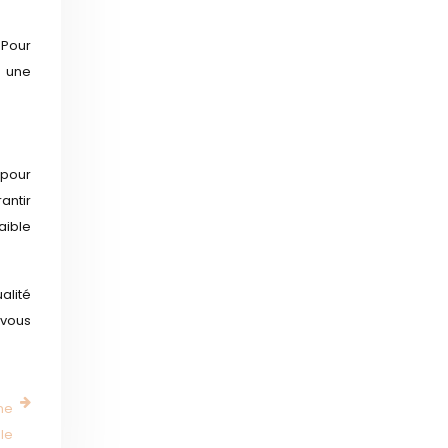
 Pour
r une
 pour
antir
aible
alité
 vous
ne
le