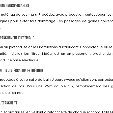
IONS INDISPENSABLES
 matériau de vos murs. Procédez avec précaution, surtout pour les
ctriques pour éviter tout dommage. Les passages de gaines doivent
.
 BRANCHEMENT ÉLECTRIQUE
ou au plafond, selon les instructions du fabricant. Connectez-le au r
té. Installez les filtres. L’idéal est un emplacement proche du 
et d’une prise électrique.
ATION : INTÉGRATION ESTHÉTIQUE
t adaptées à votre salle de bain. Assurez-vous qu’elles sont correct
ulation de l’air. Pour une VMC double flux, l’emplacement des gr
le de l’air neuf.
L’ÉTANCHÉITÉ
t aux grilles, en veillant à l’étanchéité de chaque raccord. Utilise