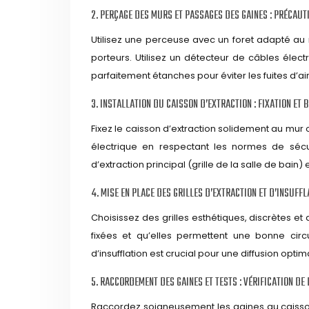
2. PERÇAGE DES MURS ET PASSAGES DES GAINES : PRÉCAUT
Utilisez une perceuse avec un foret adapté au
porteurs. Utilisez un détecteur de câbles éle
parfaitement étanches pour éviter les fuites d’air
3. INSTALLATION DU CAISSON D’EXTRACTION : FIXATION ET
Fixez le caisson d’extraction solidement au mur 
électrique en respectant les normes de sécuri
d’extraction principal (grille de la salle de bain) 
4. MISE EN PLACE DES GRILLES D’EXTRACTION ET D’INSUFFL
Choisissez des grilles esthétiques, discrètes e
fixées et qu’elles permettent une bonne circ
d’insufflation est crucial pour une diffusion optima
5. RACCORDEMENT DES GAINES ET TESTS : VÉRIFICATION DE 
Raccordez soigneusement les gaines au caisson e