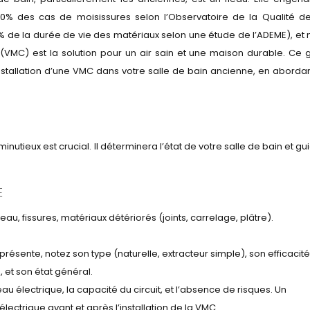
0% des cas de moisissures selon l’Observatoire de la Qualité de 
% de la durée de vie des matériaux selon une étude de l’ADEME), et n
(VMC) est la solution pour un air sain et une maison durable. Ce 
tallation d’une VMC dans votre salle de bain ancienne, en abordan
utieux est crucial. Il déterminera l’état de votre salle de bain et gu
E
au, fissures, matériaux détériorés (joints, carrelage, plâtre).
st présente, notez son type (naturelle, extracteur simple), son efficacité
, et son état général.
eau électrique, la capacité du circuit, et l’absence de risques. Un
on électrique avant et après l’installation de la VMC.