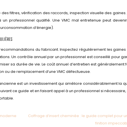
s filtres, vérification des raccords, inspection visuelle des gaines.
 un professionnel qualifié. Une VMC mal entretenue peut deveni
 surconsommation d’énergie).
GULIÈRES
les recommandations du fabricant. Inspectez régulièrement les gaines
tions. Un contrôle annuel par un professionnel est conseillé pour gar
iser sa durée de vie. Le coût annuel d’entretien est généralement f
ion ou de remplacement d’une VMC défectueuse.
 ancienne est un investissement qui améliore considérablement la qu
 suivant ce guide et en faisant appel à un professionnel si nécessaire,
ortable.
 moderne
Coffrage d’insert cheminée : le guide complet pour u
finition impeccab